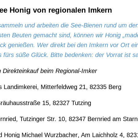
See Honig von regionalen Imkern
sammeln und arbeiten die See-Bienen rund um den
sten Beuten gemacht sind, können wir Honig „mad
k genießen. Wer direkt bei den Imkern vor Ort eink
s fürs süße Glück. Bitte bedenken: der Vorrat ist 
n Direkteinkauf beim Regional-Imker
ns Landimkerei
, Mitterfeldweg 21, 82335 Berg
Bräuhausstraße 15, 82327 Tutzing
rnried
, Tutzinger Str. 10, 82347 Bernried am Star
d Honig Michael Wurzbacher
, Am Laichholz 4, 823